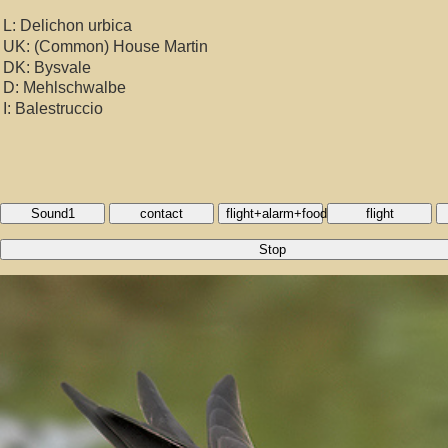
L: Delichon urbica
UK: (Common) House Martin
DK: Bysvale
D: Mehlschwalbe
I: Balestruccio
Sound1
contact
flight+alarm+food
flight
Stop