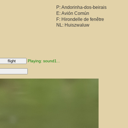
P: Andorinha-dos-beirais
E: Avión Común
F: Hirondelle de fenêtre
NL: Huiszwaluw
Playing: sound1...
flight