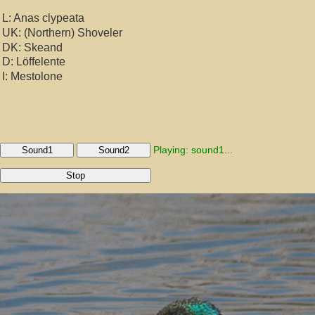
L: Anas clypeata
UK: (Northern) Shoveler
DK: Skeand
D: Löffelente
I: Mestolone
Playing: sound1...
Sound1
Sound2
Stop