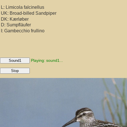
L: Limicola falcinellus
UK: Broad-billed Sandpiper
DK: Kærløber
D: Sumpfläufer
I: Gambecchio frullino
Playing: sound1...
Sound1
Stop